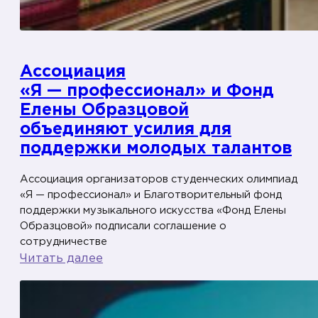
Ассоциация
«Я — профессионал» и Фонд
Елены Образцовой
объединяют усилия для
поддержки молодых талантов
Ассоциация организаторов студенческих олимпиад
«Я — профессионал» и Благотворительный фонд
поддержки музыкального искусства «Фонд Елены
Образцовой» подписали соглашение о
сотрудничестве
:
Читать далее
А
с
с