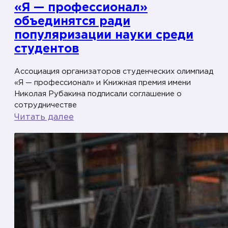
«Я — профессионал»
у
объединятся ради
д
е
популяризации науки среди
н
студентов
т
Ассоциация организаторов студенческих олимпиад
о
«Я — профессионал» и Книжная премия имени
в
Николая Рубакина подписали соглашение о
«
сотрудничестве
Я
:
Читать далее
Н
—
а
у
п
ч
р
п
о
о
ф
п
е
д