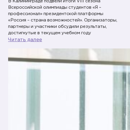
В Калининграде подвели итоги VIII сезона
у
Всероссийской олимпиады студентов «Я –
л
профессионал» президентской платформы
а
«Россия – страна возможностей». Организаторы,
–
партнеры и участники обсудили результаты,
и
достигнутые в текущем учебном году
:
Читать далее
н
Д
е
и
п
п
р
л
о
о
г
м
а
а
д
н
а
т
л
а
а
м
: