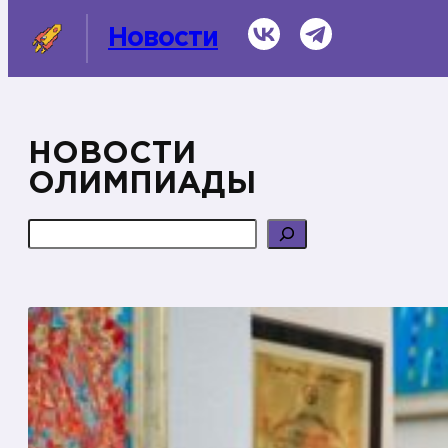
Перейти
ВКонтакте
Telegram
Новости
к
содержимому
НОВОСТИ
СМИ о нас
ОЛИМПИАДЫ
Темы
Поиск
Информационная справка