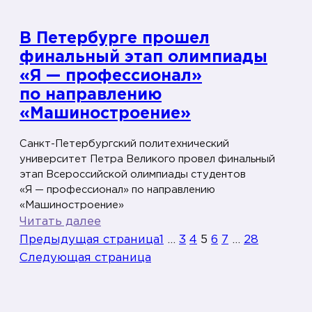
ф
е
В Петербурге прошел
с
финальный этап олимпиады
с
«Я — профессионал»
и
по направлению
о
н
«Машиностроение»
а
Санкт-Петербургский политехнический
л
университет Петра Великого провел финальный
»
этап Всероссийской олимпиады студентов
о
«Я — профессионал» по направлению
б
«Машиностроение»
ъ
:
Читать далее
е
В
Предыдущая страница
1
…
3
4
5
6
7
…
28
д
П
Следующая страница
и
е
н
т
я
е