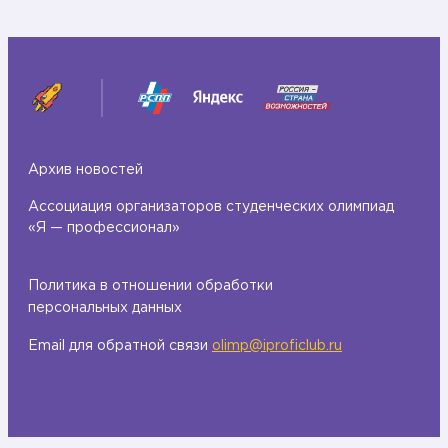
т
р
с
б
я
у
р
р
а
г
д
е
Архив новостей
и
п
п
р
Ассоциация организаторов студенческих олимпиад
«Я — профессионал»
о
о
п
ш
у
е
Политика в отношении обработки
персональных данных
л
л
я
ф
Email для обратной связи
olimp@iproficlub.ru
р
и
и
н
з
а
а
л