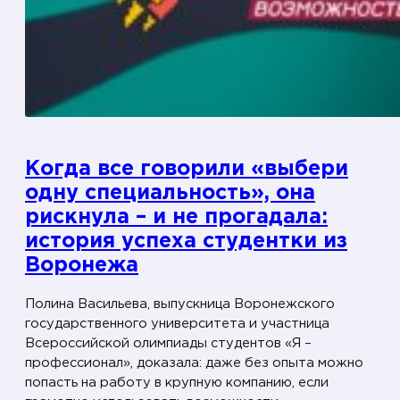
ы
О
б
р
а
з
ц
Когда все говорили «выбери
о
одну специальность», она
в
рискнула – и не прогадала:
о
история успеха студентки из
й
о
Воронежа
б
Полина Васильева, выпускница Воронежского
ъ
государственного университета и участница
е
Всероссийской олимпиады студентов «Я –
д
профессионал», доказала: даже без опыта можно
и
попасть на работу в крупную компанию, если