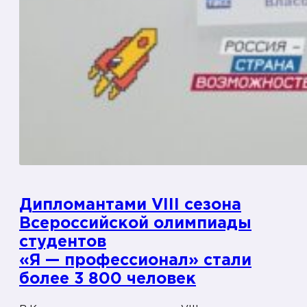
л
о
ь
в
н
о
с
т
ь
»
,
о
н
Дипломантами VIII сезона
а
Всероссийской олимпиады
р
студентов
и
«Я — профессионал» стали
с
к
более 3 800 человек
н