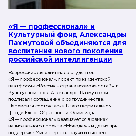
н
л
н
ь
ы
н
«Я — профессионал» и
й
е
Культурный фонд Александры
и
г
Пахмутовой объединяются для
н
о
воспитания нового поколения
т
В
российской интеллигенции
е
о
л
с
Всероссийская олимпиада студентов
л
т
«Я — профессионал», проект президентской
е
о
платформы «Россия – страна возможностей», и
к
Культурный фонд Александры Пахмутовой
к
т
подписали соглашение о сотрудничестве.
а
Церемония состоялась в Благотворительном
»
фонде Елены Образцовой. Олимпиада
о
«Я — профессионал» реализуется в рамках
л
национального проекта «Молодёжь и дети» при
и
поддержке Министерства науки и высшего