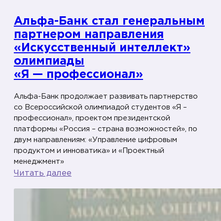
м
Альфа-Банк стал генеральным
о
партнером направления
ж
«Искусственный интеллект»
н
олимпиады
о
«Я — профессионал»
с
т
Альфа-Банк продолжает развивать партнерство
е
со Всероссийской олимпиадой студентов «Я –
й
профессионал», проектом президентской
»
платформы «Россия – страна возможностей», по
и
двум направлениям: «Управление цифровым
продуктом и инноватика» и «Проектный
о
менеджмент»
б
:
Читать далее
р
А
а
л
з
ь
о