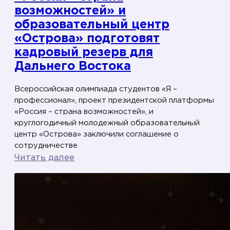
возможностей» и
п
образовательный центр
р
«Острова» подготовят
о
кадровый резерв для
ф
Дальнего Востока
е
с
Всероссийская олимпиада студентов «Я –
с
профессионал», проект президентской платформы
и
«Россия – страна возможностей», и
о
круглогодичный молодежный образовательный
н
центр «Острова» заключили соглашение о
сотрудничестве
а
:
Читать далее
л
«
»
Я
—