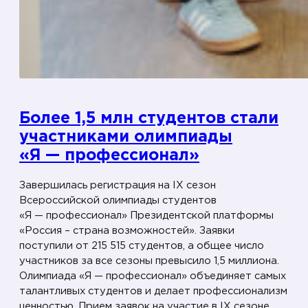
с
к
и
х
о
л
Более 1,5 млн студентов стали
и
участниками олимпиады
м
«Я — профессионал»
п
и
Завершилась регистрация на IX сезон
а
Всероссийской олимпиады студентов
д
«Я — профессионал» Президентской платформы
«
«Россия – страна возможностей». Заявки
Я
поступили от 215 515 студентов, а общее число
участников за все сезоны превысило 1,5 миллиона.
Олимпиада «Я — профессионал» объединяет самых
—
талантливых студентов и делает профессионализм
ценностью. Прием заявок на участие в IX сезоне