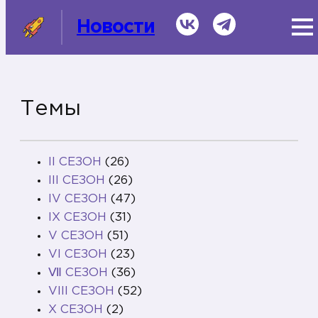
ВКонтакте
Telegram
Новости
Темы
СМИ о нас
Темы
II СЕЗОН
(26)
Информационная справка
III СЕЗОН
(26)
IV СЕЗОН
(47)
IX СЕЗОН
(31)
V СЕЗОН
(51)
VI СЕЗОН
(23)
Ⅶ СЕЗОН
(36)
VIII СЕЗОН
(52)
X СЕЗОН
(2)