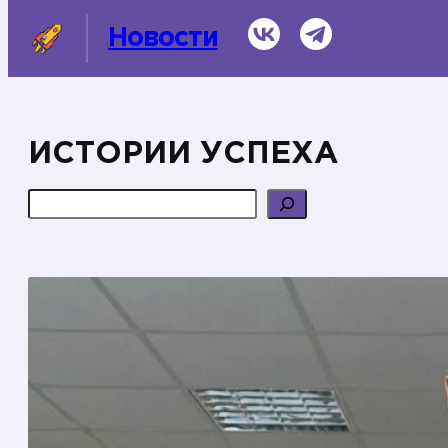
Перейти
ВКонтакте
Telegram
Новости
к
содержимому
ИСТОРИИ УСПЕХА
СМИ о нас
Поиск
Темы
Информационная справка