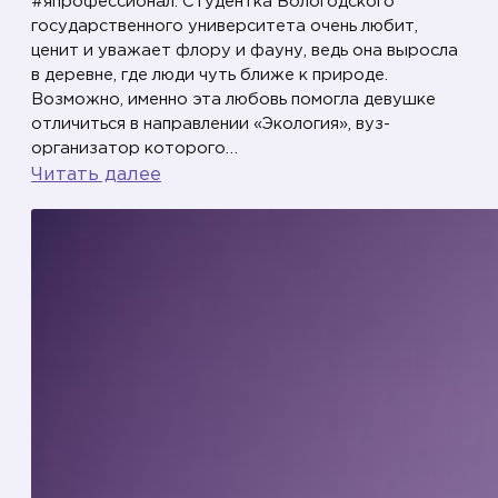
#япрофессионал. Студентка Вологодского
государственного университета очень любит,
ценит и уважает флору и фауну, ведь она выросла
в деревне, где люди чуть ближе к природе.
Возможно, именно эта любовь помогла девушке
отличиться в направлении «Экология», вуз-
организатор которого…
:
Читать далее
Ч
е
ж
и
н
а
Е
л
и
з
а