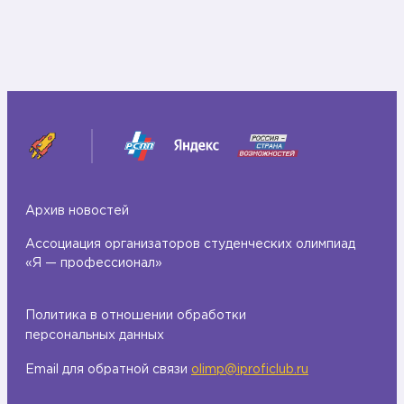
о
в
и
т
и
н
Р
о
м
Архив новостей
а
н
Ассоциация организаторов студенческих олимпиад
«Я — профессионал»
Политика в отношении обработки
персональных данных
Email для обратной связи
olimp@iproficlub.ru