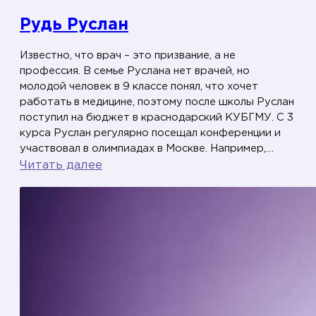
Рудь Руслан
Известно, что врач – это призвание, а не
профессия. В семье Руслана нет врачей, но
молодой человек в 9 классе понял, что хочет
работать в медицине, поэтому после школы Руслан
поступил на бюджет в краснодарский КУБГМУ. С 3
курса Руслан регулярно посещал конференции и
участвовал в олимпиадах в Москве. Например,…
:
Читать далее
Р
у
д
ь
Р
у
с
л