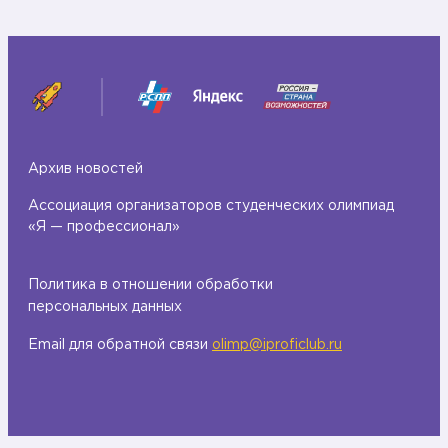
п
а
и
б
а
о
д
т
ы
о
«
д
Я
Архив новостей
а
т
Ассоциация организаторов студенческих олимпиад
–
«Я — профессионал»
е
л
п
я
Политика в отношении обработки
р
персональных данных
,
о
и
Email для обратной связи
olimp@iproficlub.ru
ф
л
е
и
с
К
с
а