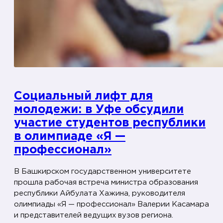
«
М
И
С
и
С
»
Социальный лифт для
молодежи: в Уфе обсудили
участие студентов республики
в олимпиаде «Я —
профессионал»
В Башкирском государственном университете
прошла рабочая встреча министра образования
республики Айбулата Хажина, руководителя
олимпиады «Я — профессионал» Валерии Касамара
и представителей ведущих вузов региона.