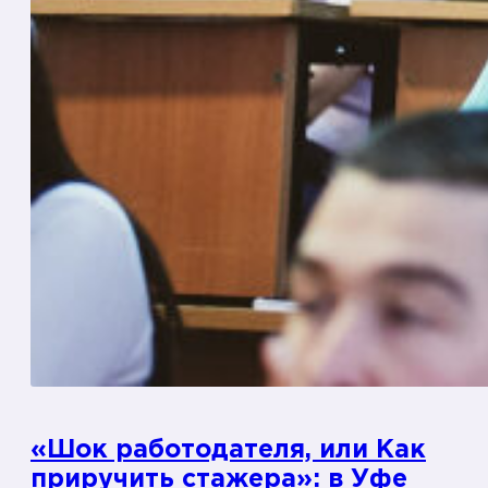
е
о
б
с
у
д
и
л
и
у
ч
а
с
т
и
«Шок работодателя, или Как
е
приручить стажера»: в Уфе
с