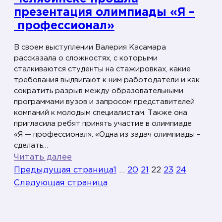
л
презентация олимпиады «Я –
а
профессионал»
п
В своем выступлении Валерия Касамара
р
рассказала о сложностях, с которыми
е
сталкиваются студенты на стажировках, какие
з
требования выдвигают к ним работодатели и как
е
сократить разрыв между образовательными
н
программами вузов и запросом представителей
т
компаний к молодым специалистам. Также она
пригласила ребят принять участие в олимпиаде
а
«Я — профессионал». «Одна из задач олимпиады –
ц
сделать…
и
:
Читать далее
я
«
Предыдущая страница
1
…
20
21
22
23
24
о
Ш
Следующая страница
л
о
и
к
м
р