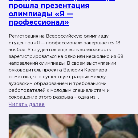
прошла презентация
т
олимпиады «Я —
у
д
профессионал»
е
Регистрация на Всероссийскую олимпиаду
н
студентов «Я — профессионал» завершается 18
т
ноября. У студентов еще есть возможность
о
зарегистрироваться на одно или несколько из 68
в
направлений олимпиады. В своем выступлении
р
руководитель проекта Валерия Касамара
отметила, что существует разрыв между
е
вузовским образованием и требованиями
с
работодателей к молодым специалистам, и
п
сокращение этого разрыва – одна из…
у
:
Читать далее
б
«
л
Ш
и
о
к
к