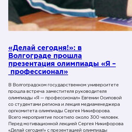
а
»
:
в
У
ф
«Делай сегодня!»: в
е
Волгограде прошла
п
презентация олимпиады «Я –
р
профессионал»
о
ш
В Волгоградском государственном университете
л
прошла встреча заместителя руководителя
а
олимпиады «Я — профессионал» Евгении Осиповой
п
со студентами региона и лекция медиаменеджера
р
оргкомитета олимпиады Сергея Никифорова.
е
Всего мероприятие посетило около 300 человек.
Перед мотивационной лекцией Сергея Никифорова
з
«Делай сегодня!» с презентацией олимпиады