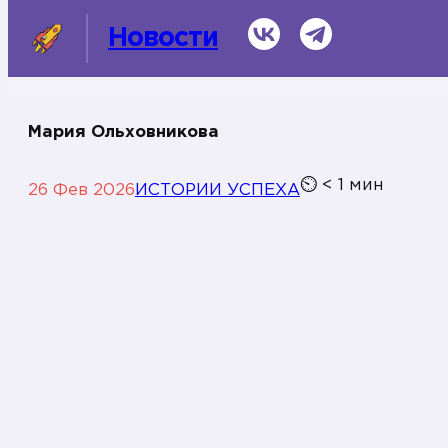
ВКонтакте
Telegram
Новости
Мария Ольховникова
СМИ о нас
⏲
< 1
мин
26 Фев 2026
ИСТОРИИ УСПЕХА
Темы
Информационная справка