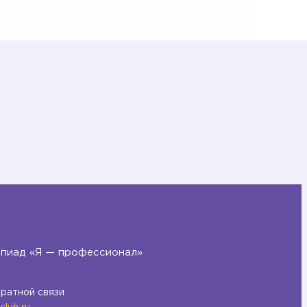
мпиад «Я — профессионал»
братной связи