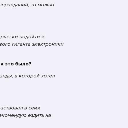
 оправданий, то можно
орчески подойти к
вого гиганта электроники
к это было?
анды, в которой хотел
частвовал в семи
екомендую ездить на