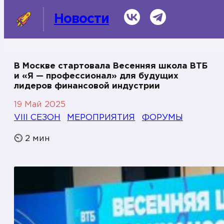
ВКонтакте
Telegram
Новости
В Москве стартовала Весенняя школа ВТБ
и «Я — профессионал» для будущих
СМИ о нас
лидеров финансовой индустрии
19 Май 2025
Темы
VIII СЕЗОН
МЕРОПРИЯТИЯ
ФОРУМЫ
Информационная справка
⏲
2
мин