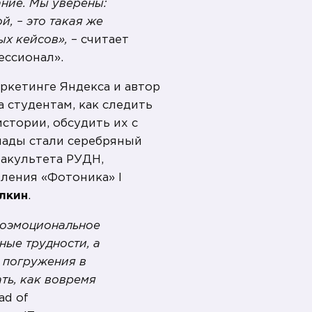
ание. Мы уверены:
, – это такая же
ых кейсов»,
– считает
ессионал».
аркетинге Яндекса и автор
 студентам, как следить
стории, обсудить их с
иады стали серебряный
факультета РУДН,
ления «Фотоника» I
лкин
.
ихоэмоциональное
ные трудности, а
о погружения в
ть, как вовремя
ad of