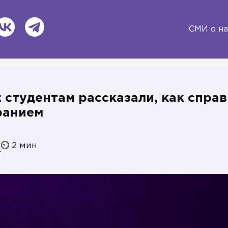
ВКонтакте
Telegram
СМИ о на
: студентам рассказали, как справ
ранием
⏲
2
мин
Я