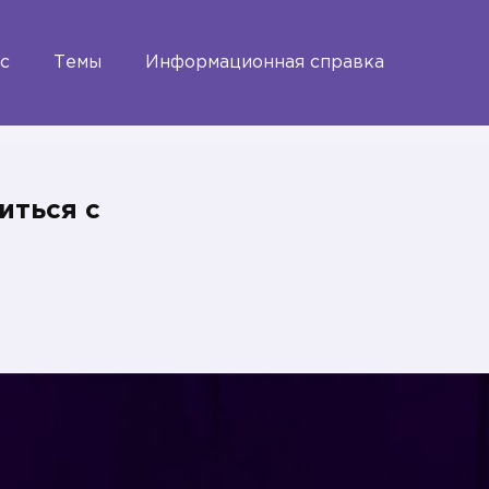
с
Темы
Информационная справка
иться с