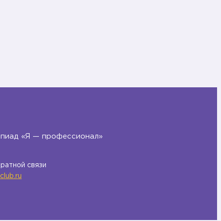
мпиад «Я — профессионал»
братной связи
club.ru