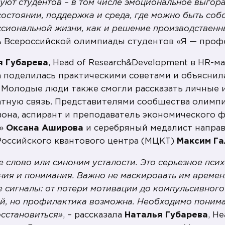
уют студентов – в том числе эмоциональное выгор
остоянии, поддержка и среда, где можно быть собой
ссиональной жизни, как и решение производственн
ь Всероссийской олимпиады студентов «Я — проф
я Губарева
, Head of Research&Development в HR-м
а поделилась практическими советами и объяснила
Молодые люди также смогли рассказать личные и
тную связь. Представителями сообщества олимп
зона, аспирант и преподаватель экономического 
м»
Оксана Аширова
и серебряный медалист направ
Российского квантового центра (МЦКТ)
Максим Га
е слово или синоним усталости. Это серьезное пс
ния и понимания. Важно не маскировать им времен
е сигналы: от потери мотивации до компульсивног
ый, но профилактика возможна. Необходимо понима
осстановиться»
, – рассказала
Наталья Губарева
, He