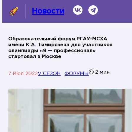
ВКонтакте
Telegram
Новости
Образовательный форум РГАУ-МСХА
имени К.А. Тимирязева для участников
СМИ о нас
олимпиады «Я — профессионал»
стартовал в Москве
Темы
⏲
2
мин
7 Июл 2022
V СЕЗОН
ФОРУМЫ
Информационная справка