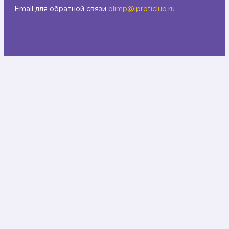
Email для обратной связи
olimp@iproficlub.ru