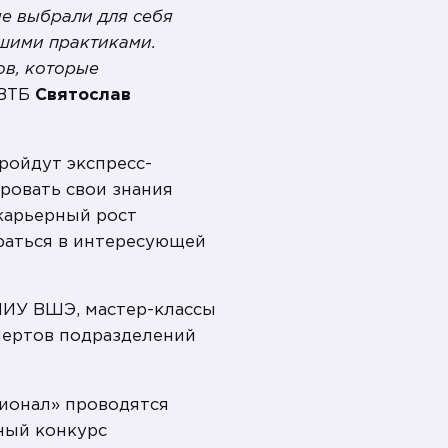
ые выбрали для себя
чшими практиками.
ов, которые
 ВТБ
Святослав
ройдут экспресс-
ировать свои знания
 карьерный рост
раться в интересующей
НИУ ВШЭ, мастер-классы
пертов подразделений
ионал» проводятся
ный конкурс