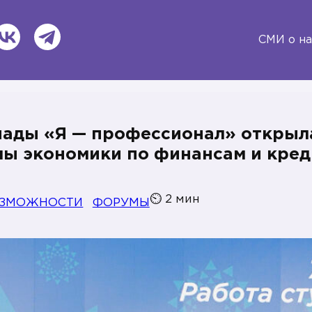
ВКонтакте
Telegram
СМИ о на
иады «Я — профессионал» открыл
ы экономики по финансам и кред
⏲
2
мин
ОЗМОЖНОСТИ
ФОРУМЫ