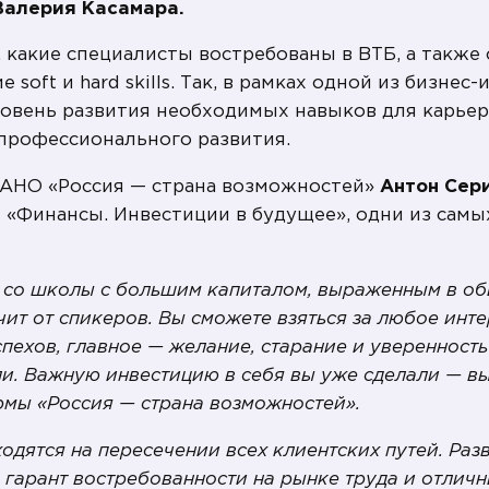
Валерия Касамара.
 какие специалисты востребованы в ВТБ, а также 
 soft и hard skills. Так, в рамках одной из бизне
ровень развития необходимых навыков для карье
профессионального развития.
 АНО «Россия — страна возможностей»
Антон Сер
е «Финансы. Инвестиции в будущее», одни из сам
я со школы с большим капиталом, выраженным в об
чит от спикеров. Вы сможете взяться за любое инте
пехов, главное — желание, старание и уверенность 
ли. Важную инвестицию в себя вы уже сделали — в
рмы «Россия — страна возможностей».
дятся на пересечении всех клиентских путей. Раз
 гарант востребованности на рынке труда и отлич