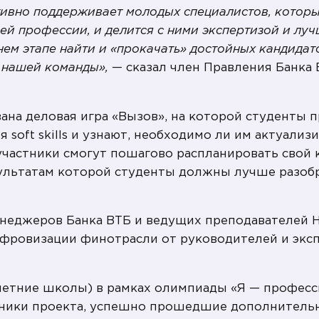
ктивно поддерживает молодых специалистов, котор
ей профессии, и делится с ними экспертизой и лу
нем этапе найти и «прокачать» достойных кандидат
ю нашей команды»,
— сказал член Правления Банка
на деловая игра «Вызов», на которой студенты п
 soft skills и узнают, необходимо ли им актуализ
 участники смогут пошагово распланировать свой
езультатам которой студенты должны лучше разоб
неджеров Банка ВТБ и ведущих преподавателей 
ифровизации финотрасли от руководителей и экс
етние школы) в рамках олимпиады «Я — професс
стники проекта, успешно прошедшие дополнитель