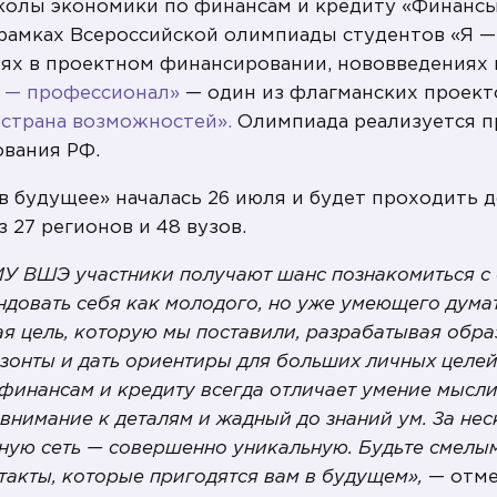
олы экономики по финансам и кредиту «Финансы
в рамках Всероссийской олимпиады студентов «Я 
ях в проектном финансировании, нововведениях 
 — профессионал»
— один из флагманских проект
страна возможностей».
Олимпиада реализуется п
ования РФ.
 будущее» началась 26 июля и будет проходить д
 27 регионов и 48 вузов.
ИУ ВШЭ участники получают шанс познакомиться с
ндовать себя как молодого, но уже умеющего дума
ая цель, которую мы поставили, разрабатывая обр
зонты и дать ориентиры для больших личных целе
финансам и кредиту всегда отличает умение мысли
внимание к деталям и жадный до знаний ум. За нес
ную сеть — совершенно уникальную. Будьте смелым
такты, которые пригодятся вам в будущем»,
— отме