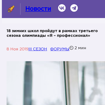
ВКонтакте
Telegram
Новости
18 зимних школ пройдут в рамках третьего
сезона олимпиады «Я – профессионал»
СМИ о нас
⏲
2
мин
Темы
8 Ноя 2019
III СЕЗОН
ФОРУМЫ
Информационная справка