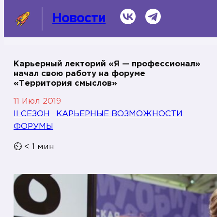
ВКонтакте
Telegram
Новости
Карьерный лекторий «Я — профессионал»
начал свою работу на форуме
СМИ о нас
«Территория смыслов»
11 Июл 2019
Темы
II СЕЗОН
КАРЬЕРНЫЕ ВОЗМОЖНОСТИ
Информационная справка
ФОРУМЫ
⏲
< 1
мин