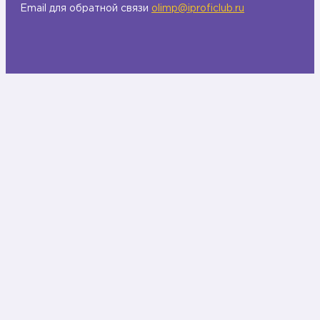
Email для обратной связи
olimp@iproficlub.ru