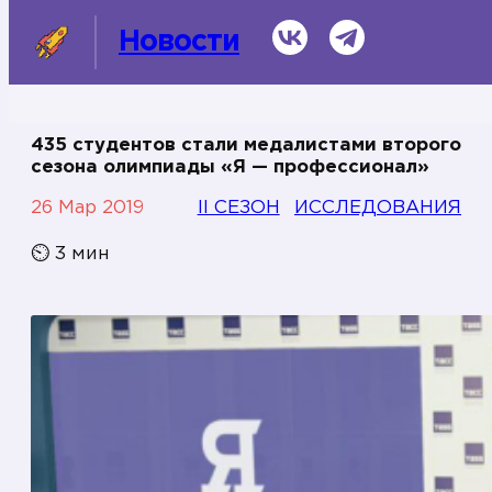
ВКонтакте
Telegram
Новости
435 студентов стали медалистами второго
сезона олимпиады «Я — профессионал»
СМИ о нас
26 Мар 2019
II СЕЗОН
ИССЛЕДОВАНИЯ
Темы
⏲
3
мин
Информационная справка