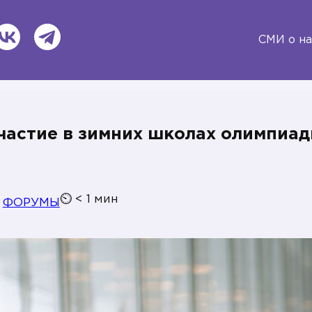
ВКонтакте
Telegram
СМИ о на
участие в зимних школах олимпиа
⏲
< 1
мин
ФОРУМЫ