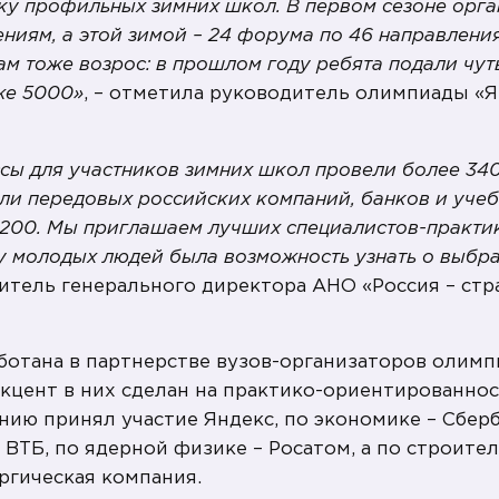
ку профильных зимних школ. В первом сезоне орга
ниям, а этой зимой – 24 форума по 46 направлени
лам тоже возрос: в прошлом году ребята подали чу
уже 5000»
, – отметила руководитель олимпиады «
ссы для участников зимних школ провели более 34
ли передовых российских компаний, банков и учеб
 200. Мы приглашаем лучших специалистов-практи
у молодых людей была возможность узнать о выбр
титель генерального директора АНО «Россия – ст
отана в партнерстве вузов-организаторов олим
кцент в них сделан на практико-ориентированнос
ию принял участие Яндекс, по экономике – Сберб
ВТБ, по ядерной физике – Росатом, а по строител
ргическая компания.