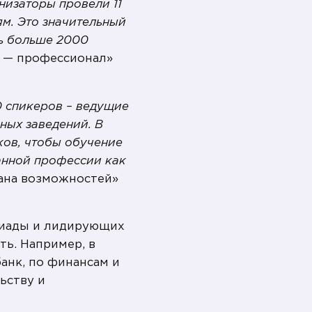
низаторы провели 11
ям. Это значительный
ть больше 2000
Я — профессионал»
0 спикеров – ведущие
ных заведений. В
ков, чтобы обучение
анной профессии как
рана возможностей»
пиады и лидирующих
ть. Например, в
анк, по финансам и
ьству и