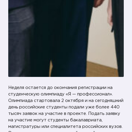
ш
л
а
п
р
е
з
е
н
т
а
Неделя остается до окончания регистрации на
ц
студенческую олимпиаду «Я — профессионал».
и
Олимпиада стартовала 2 октября и на сегодняшний
я
день российские студенты подали уже более 440
о
тысяч заявок на участие в проекте. Подать заявку
на участие могут студенты бакалавриата,
л
магистратуры или специалитета российских вузов.
и