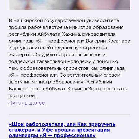
и
м
п
В Башкирском государственном университете
и
прошла рабочая встреча министра образования
республики Айбулата Хажина, руководителя
а
олимпиады «Я — профессионал» Валерии Касамара
д
и представителей ведущих вузов региона.
у
Эксперты обсудили вопросы выявления и
«
поддержки талантливой молодежи с помощью
Я
таких образовательных проектов, как олимпиада
«Я — профессионал». Со вступительным словом
выступил министр образования Республики
—
Башкортостан Айбулат Хажин: «Мы готовы стать
п
площадкой…
р
:
Читать далее
о
С
ф
о
е
«Шок работодателя, или Как приручить
ц
стажера»: в Уфе прошла презентация
с
и
олимпиады «Я — профессионал»