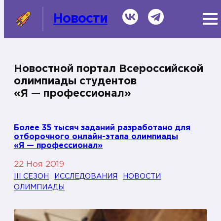
ВКонтакте
Telegram
Новости
Новостной портал Всероссийской
олимпиады студентов
СМИ о нас
«Я — профессионал»
Темы
Информационная справка
Более 35 тысяч заданий разработано для
отборочного онлайн-этапа олимпиады
«Я — профессионал»
22 Ноя 2019
III СЕЗОН
ИССЛЕДОВАНИЯ
НОВОСТИ
ОЛИМПИАДЫ