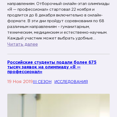
направлениям. Отборочный онлайн-этап олимпиады
«Я — профессионал» стартовал 22 ноября и
продлится до 8 декабря включительно в онлайн-
формате. В эти дни пройдут соревнования по 68
различным направлениям – гуманитарным,
техническим, медицинским и естественно-научным.
Каждый участник может выбрать удобные…
:
Читать далее
Б
о
Российские студенты подали более 675
л
тысяч заявок на олимпиаду «Я —
е
профессионал»
е
19 Ноя 2019
III СЕЗОН
ИССЛЕДОВАНИЯ
3
5
т
ы
с