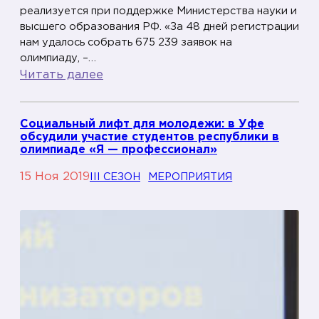
а
реализуется при поддержке Министерства науки и
высшего образования РФ. «За 48 дней регистрации
д
нам удалось собрать 675 239 заявок на
ы
олимпиаду, –…
«
:
Читать далее
Я
Р
о
—
Социальный лифт для молодежи: в Уфе
с
обсудили участие студентов республики в
с
олимпиаде «Я — профессионал»
п
и
15 Ноя 2019
р
III СЕЗОН
МЕРОПРИЯТИЯ
й
о
с
ф
к
е
и
с
е
с
с
и
т
о
у