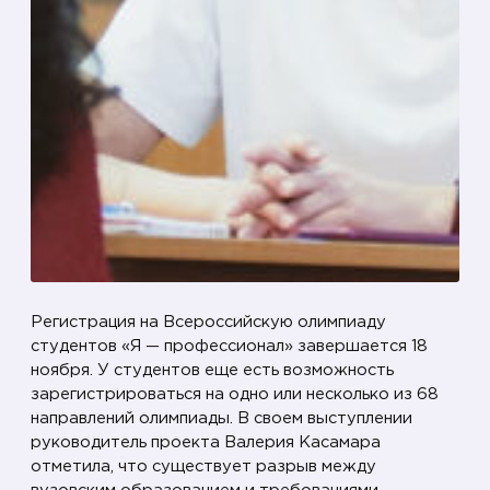
у
ч
а
с
т
и
е
с
т
у
д
е
Регистрация на Всероссийскую олимпиаду
н
студентов «Я — профессионал» завершается 18
ноября. У студентов еще есть возможность
т
зарегистрироваться на одно или несколько из 68
о
направлений олимпиады. В своем выступлении
в
руководитель проекта Валерия Касамара
р
отметила, что существует разрыв между
е