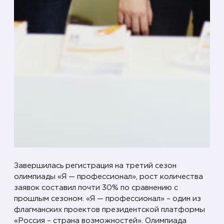
н
л
а
й
н
-
э
т
а
п
а
о
Завершилась регистрация на третий сезон
л
олимпиады «Я — профессионал», рост количества
и
заявок составил почти 30% по сравнению с
м
прошлым сезоном. «Я — профессионал» – один из
п
флагманских проектов президентской платформы
и
«Россия – страна возможностей». Олимпиада