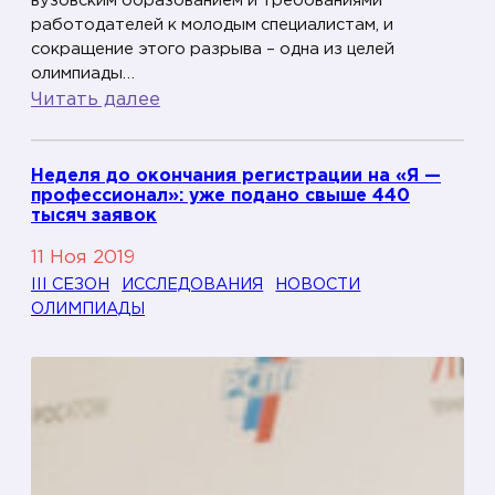
вузовским образованием и требованиями
с
работодателей к молодым специалистам, и
сокращение этого разрыва – одна из целей
п
олимпиады…
у
:
Читать далее
б
«
л
Ш
и
Неделя до окончания регистрации на «Я —
о
к
профессионал»: уже подано свыше 440
к
тысяч заявок
и
р
в
11 Ноя 2019
а
о
III СЕЗОН
ИССЛЕДОВАНИЯ
НОВОСТИ
б
ОЛИМПИАДЫ
л
о
и
т
м
о
п
д
и
а
а
т
д